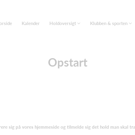
orside
Kalender
Holdoversigt
Klubben & sporten
Opstart
rere sig på vores hjemmeside og tilmelde sig det hold man skal t