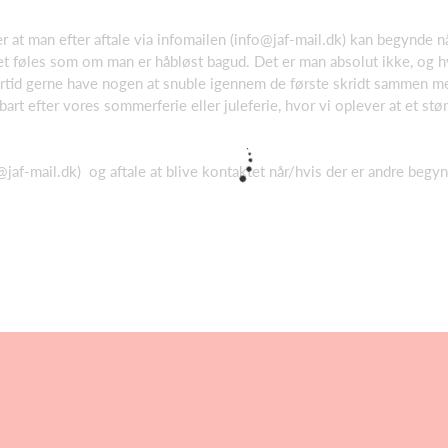
 at man efter aftale via infomailen (
info@jaf-mail.dk
) kan begynde n
det føles som om man er håbløst bagud. Det er man absolut ikke, og hv
tid gerne have nogen at snuble igennem de første skridt sammen med
t efter vores sommerferie eller juleferie, hvor vi oplever at et stør
@jaf-mail.dk
) og aftale at blive kontaktet når/hvis der er andre beg