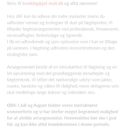
Skriv til
booking@jaf-mail.dk
og aftal nærmere!
Hos JAF kan du udleve din indre musketer imens du
udfordrer venner og kollegaer til duel på fægtepisten. Vi
tilbyder fægtearrangementer ved polterabends, firmaevents,
skoleudflugter, fødselsdage og lignende.
I får en udfordrende og sjov oplevelse som I kan se tilbage
på sammen. I fægtning udfordres koncentrationen og den
strategiske sans.
Arrangementet består af en introduktion til fægtning og en
let opvarmning med det grundlæggende benarbejde og
fægteteknik. Vi stiller det nødvendige udstyr som jakke,
maske, handske og våben til rådighed, mens deltagerne selv
skal medbringe lange bukser og indendørs sko.
OBS: I Juli og August holder vores instruktører
sommerferie og vi har derfor meget begrænset mulighed
for at afvikle arrangementer. Henvendelse bør ske i god
tid, og kan ikke altid imødekommes i denne periode.