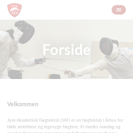
Forside
Velkommen
Jysk Akademisk Fægteklub (JAF) er en fægteklub i Århus for
både ambitiøse og legesyge fægtere. Vi mødes mandag og
onsdag til træning, men tager også til stævner rundt om i