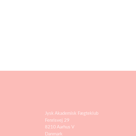
Jysk Akademisk Fægteklub
Fenrisvej 29
8210 Aarhus V
Danmark