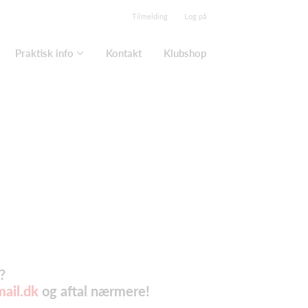
Tilmelding
Log på
Praktisk info
Kontakt
Klubshop
?
ail.dk
og aftal nærmere!