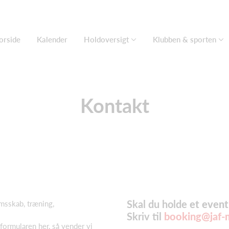
orside
Kalender
Holdoversigt
Klubben & sporten
Kontakt
Skal du holde
et event
msskab, træning,
Skriv til
booking@jaf-m
 formularen her, så vender vi